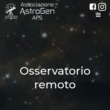
Vai
al
contenuto
Osservatorio
remoto