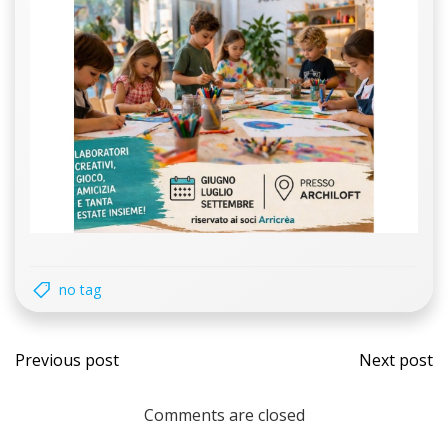
no tag
Navigazione
Navi
Previous post
Next post
articoli
artic
Comments are closed