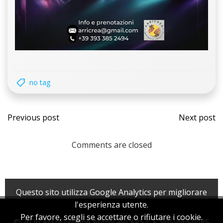
no tag
Navigazione
Navi
Previous post
Next post
articoli
artic
Comments are closed
Questo sito utilizza Google Analytics per migliorare
l'esperienza utente.
Per favore, scegli se accettare o rifiutare i cookie.
© 2026 Associazione AstroGen APS C.F. 96599650585